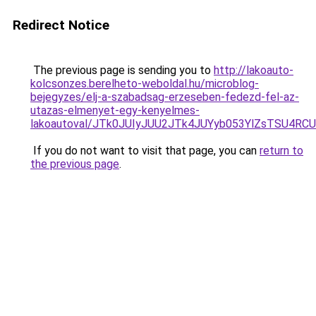
Redirect Notice
The previous page is sending you to
http://lakoauto-
kolcsonzes.berelheto-weboldal.hu/microblog-
bejegyzes/elj-a-szabadsag-erzeseben-fedezd-fel-az-
utazas-elmenyet-egy-kenyelmes-
lakoautoval/JTk0JUIyJUU2JTk4JUYyb053YlZsTSU4R
If you do not want to visit that page, you can
return to
the previous page
.