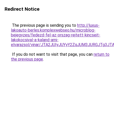
Redirect Notice
The previous page is sending you to
http://luxus-
lakoauto-berles.komplexwebseo.hu/microblog-
bejegyzes/fedezd-fel-az-orszag-rejtett-kincseit-
lakokocsival-a-kaland-ami-
elvarazsol/vinar/JTA2JUIyJUYyY2ZqJUM3JURGJTg
If you do not want to visit that page, you can
return to
the previous page
.