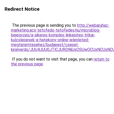
Redirect Notice
The previous page is sending you to
http://webaruhaz-
marketing.acs-tetofedo-tetofedes.hu/microblog-
bejegyzes/a-sikeres-komplex-linkepites-titkai-
kulcslepesek-a-hatekony-online-jelenleted-
megteremtesehez/budapest/csepel-
kiralyerdo/JUU4JUU0JTlCJURDNiUxOSUwOCUxNCUxN
If you do not want to visit that page, you can
return to
the previous page
.